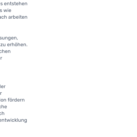
es entstehen
s wie
ach arbeiten
ösungen,
 zu erhöhen.
schen
r
der
r
ion fördern
lche
ch
rentwicklung