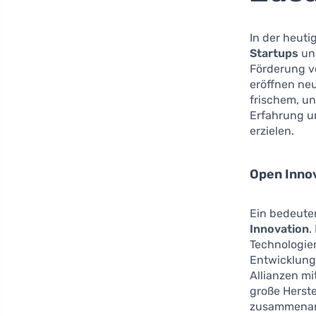
In der heut
Startups
u
Förderung vo
eröffnen ne
frischem, u
Erfahrung u
erzielen.
Open Inno
Ein bedeute
Innovation
.
Technologien
Entwicklung
Allianzen mi
große Herst
zusammenarb