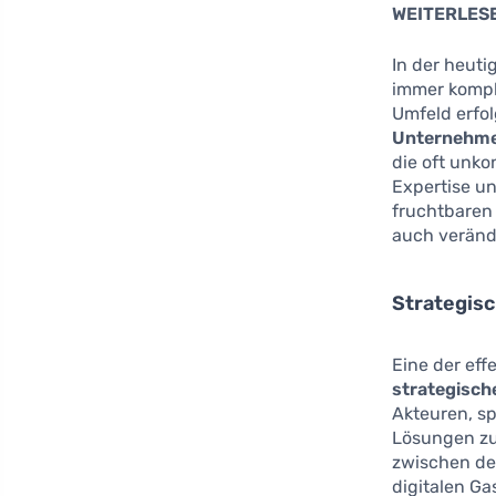
WEITERLES
In der heuti
immer kompl
Umfeld erfol
Unternehm
die oft unko
Expertise u
fruchtbaren
auch veränd
Strategis
Eine der ef
strategisch
Akteuren, s
Lösungen zu 
zwischen de
digitalen G