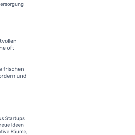
lversorgung
vollen
ne oft
e frischen
fordern und
us Startups
neue Ideen
ative Räume,