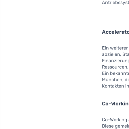
Antriebssys
Accelerat
Ein weiterer
abzielen, St
Finanzierun
Ressourcen, 
Ein bekannte
München, der
Kontakten in
Co-Workin
Co-Working S
Diese gemei