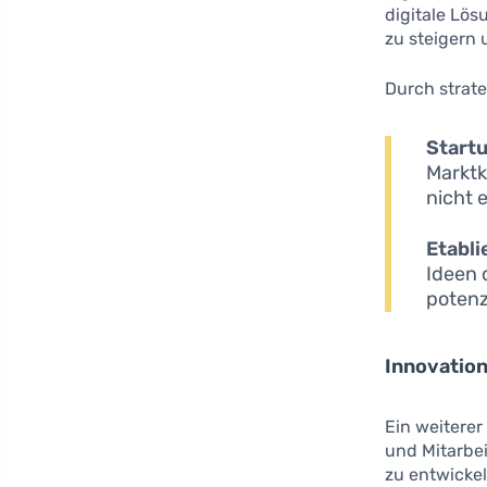
digitale Lös
zu steigern 
Durch strate
Start
Marktk
nicht 
Etabl
Ideen 
potenz
Innovatio
Ein weitere
und Mitarbe
zu entwickel