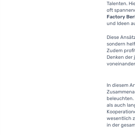
Talenten. Hi
oft spannend
Factory Ber
und Ideen a
Diese Ansätz
sondern hel
Zudem profi
Denken der 
voneinander 
In diesem Ar
Zusammenarb
beleuchten. 
als auch lan
Kooperation
wesentlich 
in der gesam