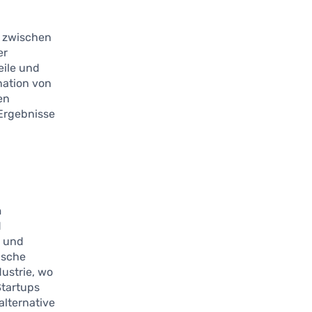
t zwischen
er
eile und
nation von
en
Ergebnisse
n
d
- und
ische
dustrie, wo
Startups
lternative