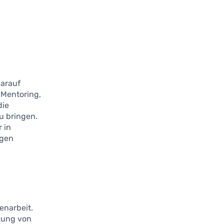
darauf
 Mentoring,
die
u bringen.
 in
igen
enarbeit.
zung von