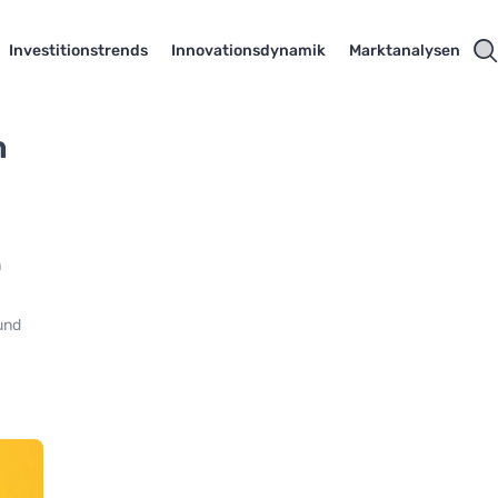
Investitionstrends
Innovationsdynamik
Marktanalysen
n
h
 und