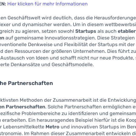
EN:
Hier klicken für mehr Informationen
gen Geschäftswelt wird deutlich, dass die Herausforderung
exer und dynamischer werden. Um in diesem wettbewerbs
greich zu agieren, setzen sowohl
Startups
als auch
etablie
en
auf gemeinsame Innovationsstrategien. Diese Strategien
nventionelle Denkweise und Flexibilität der Startups mit der
nd den Ressourcen der größeren Unternehmen. Dies führt z
 Austausch von Ideen und schafft nicht nur neue Produkte,
erte Denkansätze und Geschäftsmodelle.
che Partnerschaften
fektivsten Methoden der Zusammenarbeit ist die Entwicklun
en Partnerschaften
. Solche Partnerschaften ermöglichen 
pezifische Problembereiche zu identifizieren und gemeinsam
erarbeiten. Ein herausragendes Beispiel hierfür ist die Koo
r Lebensmittelkette
Metro
und innovativen Startups im Ber
astronomie. Im Rahmen dieser Zusammenarbeit entwickeln di