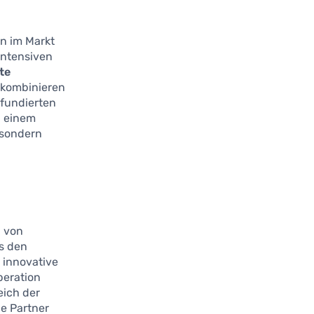
en im Markt
intensiven
rte
 kombinieren
 fundierten
u einem
 sondern
g von
es den
 innovative
peration
eich der
e Partner