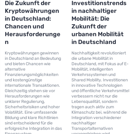
Die Zukunft der
Investitionstrends
Kryptowährungen
in nachhaltiger
in Deutschland:
Mobilität: Die
Chancen und
Zukunft der
Herausforderunge
urbanen Mobilität
n
in Deutschland
Kryptowährungen gewinnen
Nachhaltigkeit revolutioniert
in Deutschland an Bedeutung
die urbane Mobilität in
und bieten Chancen wie
Deutschland, mit Fokus auf E-
alternative
Mobilität, intelligenten
Finanzierungsmöglichkeiten
Verkehrssystemen und
und kostengünstige
Shared Mobility. Investitionen
internationale Transaktionen.
in innovative Technologien
Gleichzeitig stehen sie vor
und öffentliche Verkehrsmittel
Herausforderungen wie
verbessern nicht nur die
unklarer Regulierung,
Lebensqualität, sondern
Sicherheitsrisiken und hoher
tragen auch aktiv zum
Volatilität. Eine umfassende
Klimaschutz bei, während die
Bildung und klare Richtlinien
Integration verschiedener
sind entscheidend für die
nachhaltiger
erfolgreiche Integration in das
Transportalternativen
Finanzsystem.
vorangetrieben wird.