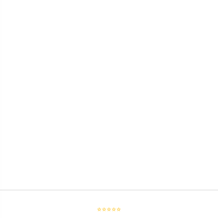
⭐⭐⭐⭐⭐