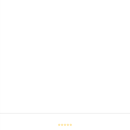
⭐⭐⭐⭐⭐