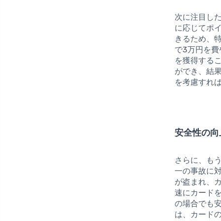
次に注目し
に応じてポ
きるため、
で3万円を費
を獲得する
ができ、結
を考慮すれ
安全性の向
さらに、も
一の事故に
が盗まれ、
速にカード
の場合でも
は、カード