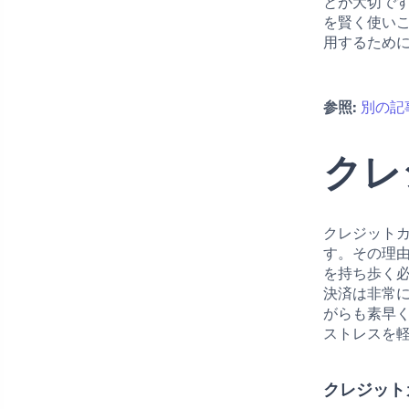
とが大切で
を賢く使い
用するため
参照:
別の記
クレ
クレジット
す。その理
を持ち歩く
決済は非常
がらも素早
ストレスを
クレジット