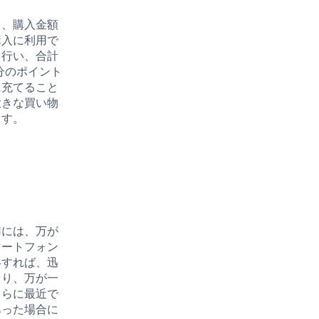
と、購入金額
購入に利用で
を行い、合計
分のポイント
に充てること
大きな買い物
ます。
用には、万が
マートフォン
絡すれば、迅
より、万が一
さらに最近で
あった場合に