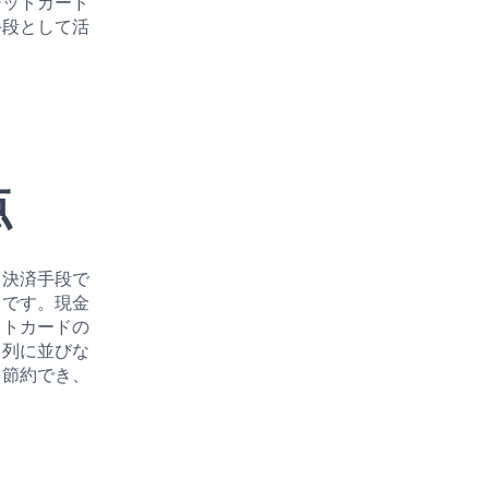
ジットカード
手段として活
。
点
る決済手段で
さ
です。現金
ットカードの
、列に並びな
を節約でき、