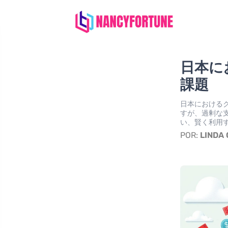
日本に
課題
日本における
すが、過剰な
い、賢く利用
POR:
LINDA