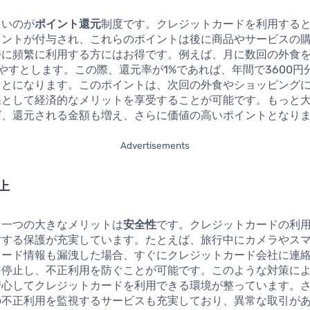
たいのが
ポイント還元
制度です。クレジットカードを利用する
イントが付与され、これらのポイントは後に商品やサービスの
特に頻繁に利用する方にはお得です。例えば、月に数回の外食
やすとします。この際、還元率が1%であれば、年間で3600円
ことになります。このポイントは、次回の外食やショッピング
果として経済的なメリットを享受することが可能です。もっと
ば、還元される金額も増え、さらに価値の高いポイントとなり
Advertisements
上
う一つの大きなメリットは
安全性
です。クレジットカードの利
対する保護が充実しています。たとえば、旅行中にカメラやス
カード情報も漏洩した場合、すぐにクレジットカード会社に連
を停止し、不正利用を防ぐことが可能です。このような対策に
安心してクレジットカードを利用できる環境が整っています。
の不正利用を監視するサービスも充実しており、異常な取引が