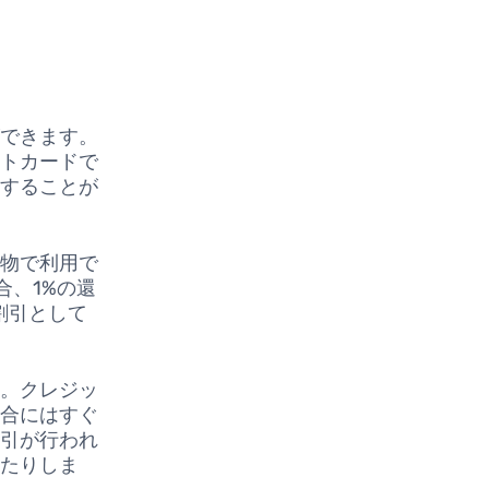
ができます。
ットカードで
理することが
い物で利用で
合、1%の還
割引として
す。クレジッ
場合にはすぐ
取引が行われ
れたりしま