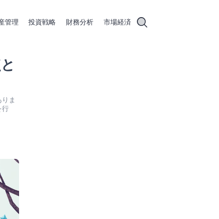
産管理
投資戦略
財務分析
市場経済
点と
ありま
を行