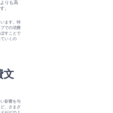
たよりも高
ます。
ています。特
ップでの消費
及ぼすことで
れていくの
費文
深い影響を与
など、さまざ
ードがどのよ