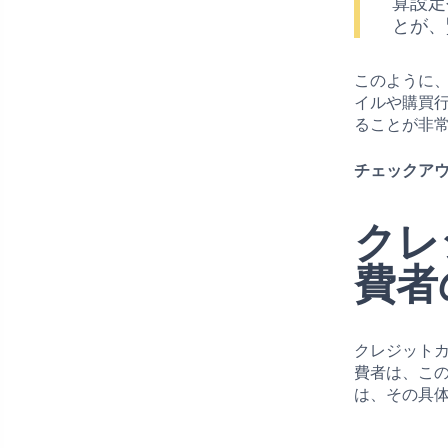
算設定
とが、
このように
イルや購買
ることが非
チェックアウ
クレ
費者
クレジット
費者は、こ
は、その具