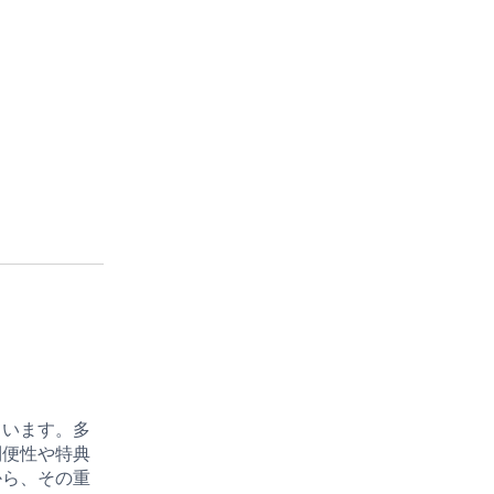
ています。多
利便性や特典
から、その重