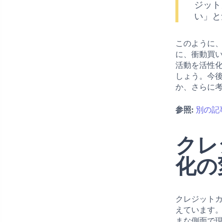
ジット
い」と
このように
に、衝動買
活動を活性
しょう。今
か、さらに
参照:
別の記
クレ
化の
クレジット
えています
まな側面で