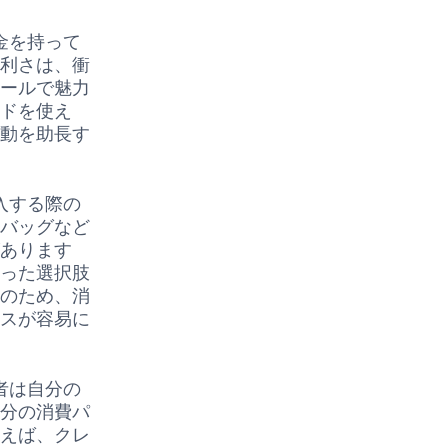
金を持って
便利さは、衝
モールで魅力
ードを使え
行動を助長す
入する際の
ドバッグなど
があります
いった選択肢
このため、消
セスが容易に
者は自分の
自分の消費パ
とえば、クレ