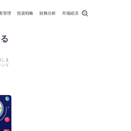
産管理
投資戦略
財務分析
市場経済
える
供しま
ランド