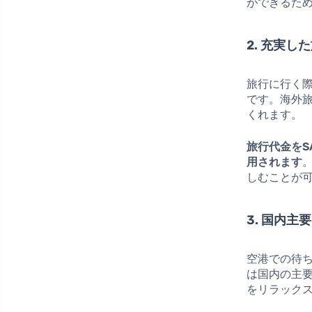
ができるた
2. 充実し
旅行に行く
です。海外
くれます。
旅行代金をSA
用されます
しむことが
3. 国内
空港での待ち時
は国内の主
をリラック