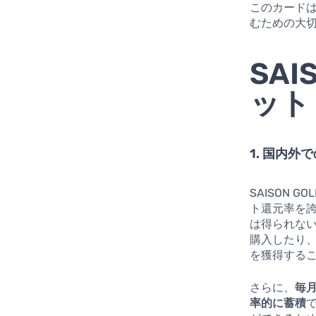
このカード
むための大
SAI
ット
1. 国内
SAISON 
ト還元率を
は得られな
購入したり
を獲得する
さらに、
毎月
率的に蓄積