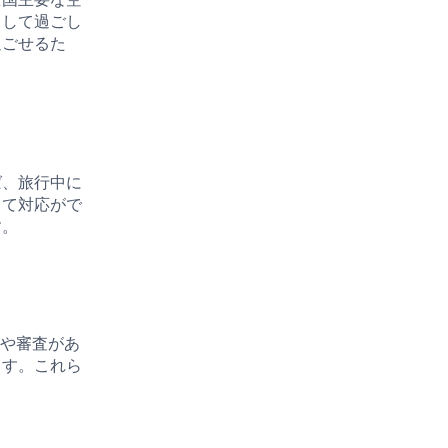
スして過ごし
過ごせるた
ば、旅行中に
して対応がで
す。
続きや審査があ
ます。これら
。