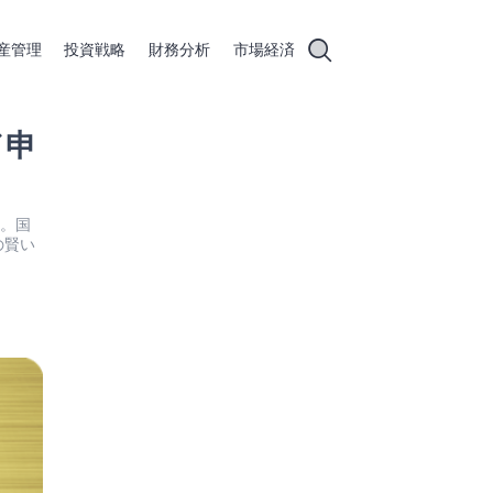
産管理
投資戦略
財務分析
市場経済
ド申
す。国
の賢い