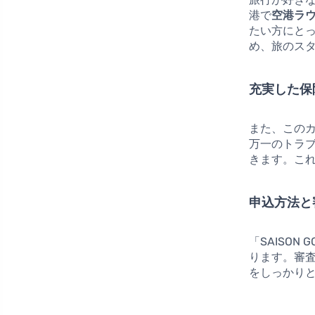
港で
空港ラ
たい方にと
め、旅のス
充実した保
また、この
万一のトラ
きます。こ
申込方法と
「SAISON
ります。審
をしっかり