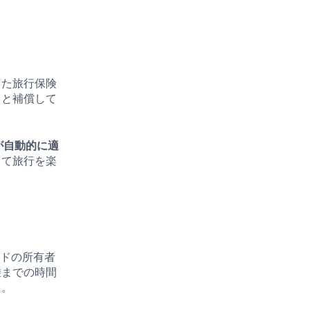
。
した旅行保険
りと補償して
険が自動的に適
して旅行を楽
カードの所有者
乗までの時間
う。