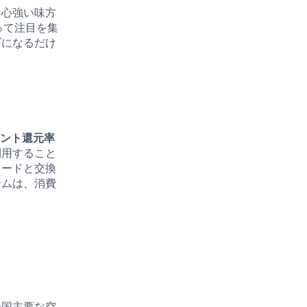
る心強い味方
って注目を集
ズになるだけ
イント還元率
利用すること
カードと交換
テムは、消費
全国主要な空