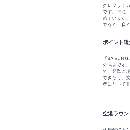
クレジット
です。特に
めています
でなく、多
ポイント還
「SAISON
の高さです
で、簡単に
できたり、
者にとって
空港ラウン
旅行が好き