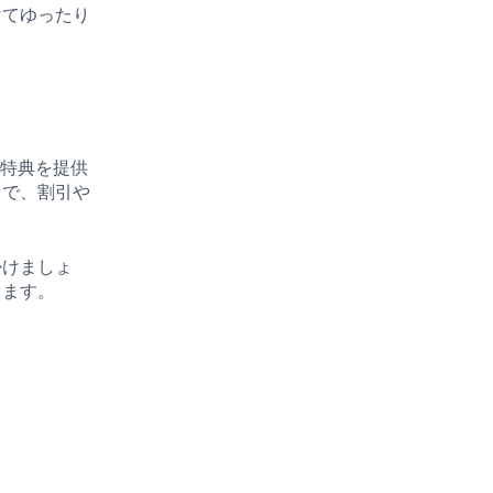
けてゆったり
ンや特典を提供
とで、割引や
掛けましょ
きます。