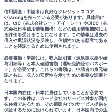
健全な信用履歴を築く助けとなります。
信用調査：
申請者は
良好なクレジットスコア
</strongを持っている必要があります。具体的に
は、CIC（株式会社シー・アイ・シー）やJICC（株
式会社日本信用情報機構）などの信用情報機関によ
る評価を受けることになります。この情報は過去の
借入や返済状況を反映し、信頼性のある顧客である
ことを確認するために使用されます。
必要書類：
申請には、
収入証明書
（源泉徴収票や給
与明細等）と
本人確認書類
（運転免許証やパスポー
ト）が必要です。これらの書類は、申請者の身元確
認と共に、収入の安定性を示すための重要な証拠と
なります。
日本国内在住：
日本に居住している
ことが必要で
す。この条件は、カード会社のサービス対象が国内
在住者であるため、その範囲内でのサービス提供を
保証するために設けられています。日本国内での生