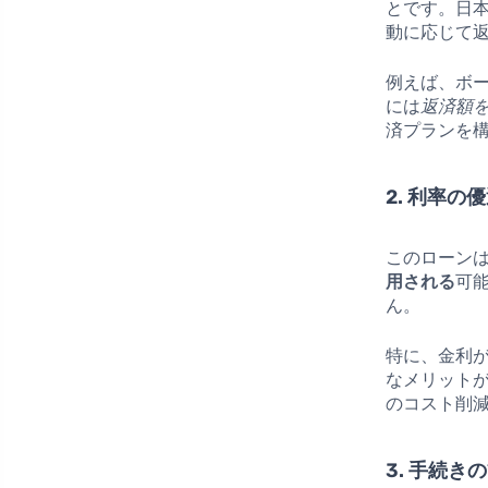
とです。日
動に応じて
例えば、ボ
には
返済額
済プランを
2. 利率の
このローン
用される
可
ん。
特に、金利
なメリット
のコスト削
3. 手続き