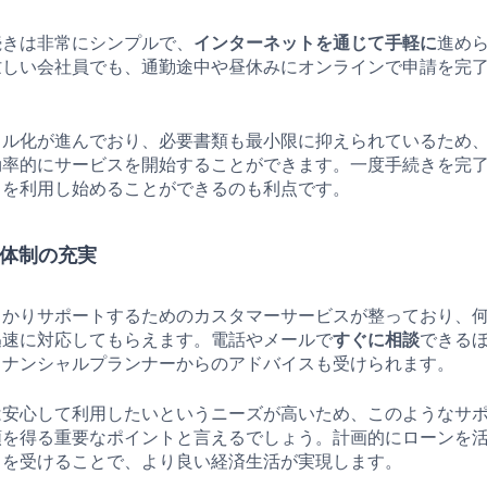
続きは非常にシンプルで、
インターネットを通じて手軽に
進め
忙しい会社員でも、通勤途中や昼休みにオンラインで申請を完
タル化が進んでおり、必要書類も最小限に抑えられているため
効率的にサービスを開始することができます。一度手続きを完
スを利用し始めることができるのも利点です。
ト体制の充実
っかりサポートするためのカスタマーサービスが整っており、
迅速に対応してもらえます。電話やメールで
すぐに相談
できる
イナンシャルプランナーからのアドバイスも受けられます。
は安心して利用したいというニーズが高いため、このようなサ
頼を得る重要なポイントと言えるでしょう。計画的にローンを
スを受けることで、より良い経済生活が実現します。