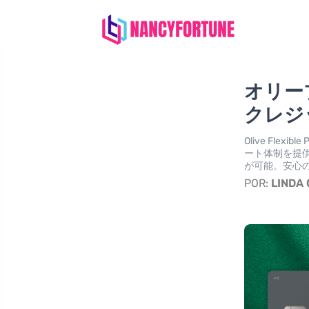
オリー
クレジ
Olive Fle
ート体制を提
が可能。安心
POR:
LINDA