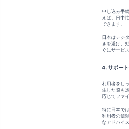
申し込み手
えば、日中
できます。
日本はデジ
きを避け、
ぐにサービ
4. サポー
利用者をし
生した際も
応じてファ
特に日本で
利用者の信
なアドバイ