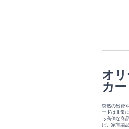
オリ
カー
突然の出費
ード
は非常
ら高価な商
ば、家電製