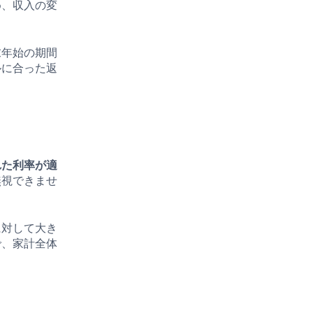
め、収入の変
末年始の期間
ルに合った返
れた利率が適
無視できませ
に対して大き
で、家計全体