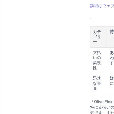
詳細はウェ
。
カテ
特
ゴリ
ー
支払
あ
いの
わ
柔軟
す
性
迅速
短
な審
に
査
「Olive 
特に支払い
気です。ま