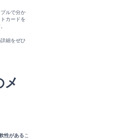
ンプルで分か
ットカードを
す。
の詳細をぜひ
)のメ
軟性がある
こ