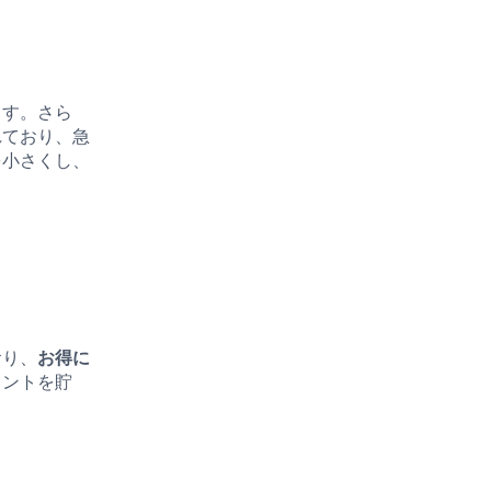
ます。さら
れており、急
を小さくし、
おり、
お得に
イントを貯