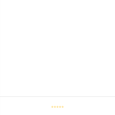
⭐⭐⭐⭐⭐