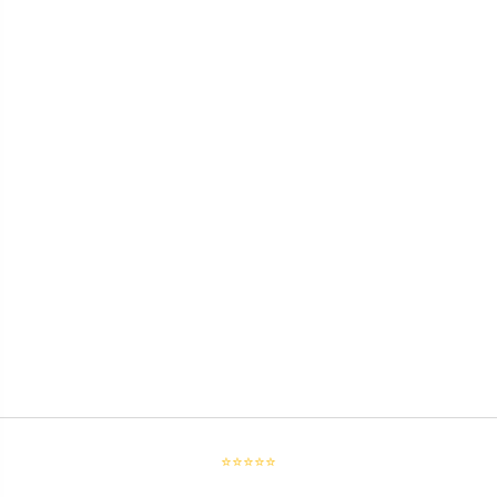
⭐⭐⭐⭐⭐