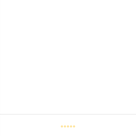
⭐⭐⭐⭐⭐