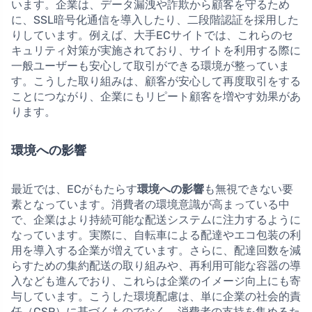
います。企業は、データ漏洩や詐欺から顧客を守るため
に、SSL暗号化通信を導入したり、二段階認証を採用した
りしています。例えば、大手ECサイトでは、これらのセ
キュリティ対策が実施されており、サイトを利用する際に
一般ユーザーも安心して取引ができる環境が整っていま
す。こうした取り組みは、顧客が安心して再度取引をする
ことにつながり、企業にもリピート顧客を増やす効果があ
ります。
環境への影響
最近では、ECがもたらす
環境への影響
も無視できない要
素となっています。消費者の環境意識が高まっている中
で、企業はより持続可能な配送システムに注力するように
なっています。実際に、自転車による配達やエコ包装の利
用を導入する企業が増えています。さらに、配達回数を減
らすための集約配送の取り組みや、再利用可能な容器の導
入なども進んでおり、これらは企業のイメージ向上にも寄
与しています。こうした環境配慮は、単に企業の社会的責
任（CSR）に基づくものでなく、消費者の支持を集めるた