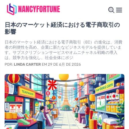
日本のマーケット経済における電子商取引の
影響
日本のマーケット経済における電子商取引（EC）の進化は、消費
者の利便性を高め、企業に新たなビジネスモデルを提供していま
す。サブスクリプションサービスやオムニチャネル戦略の導入
は、競争力を強化し、社会全体にポジ
POR:
LINDA CARTER
EM 29 DE 6月 DE 2026