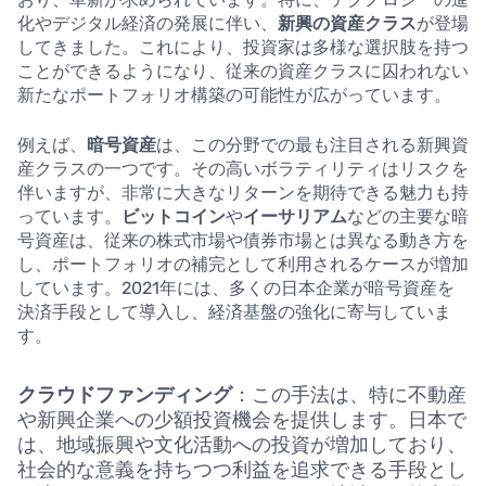
化やデジタル経済の発展に伴い、
新興の資産クラス
が登場
してきました。これにより、投資家は多様な選択肢を持つ
ことができるようになり、従来の資産クラスに囚われない
新たなポートフォリオ構築の可能性が広がっています。
例えば、
暗号資産
は、この分野での最も注目される新興資
産クラスの一つです。その高いボラティリティはリスクを
伴いますが、非常に大きなリターンを期待できる魅力も持
っています。
ビットコイン
や
イーサリアム
などの主要な暗
号資産は、従来の株式市場や債券市場とは異なる動き方を
し、ポートフォリオの補完として利用されるケースが増加
しています。2021年には、多くの日本企業が暗号資産を
決済手段として導入し、経済基盤の強化に寄与していま
す。
クラウドファンディング
：この手法は、特に不動産
や新興企業への少額投資機会を提供します。日本で
は、地域振興や文化活動への投資が増加しており、
社会的な意義を持ちつつ利益を追求できる手段とし