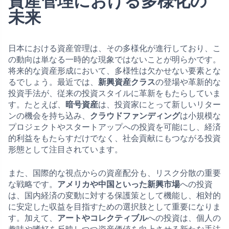
資産管理における多様化の
未来
日本における資産管理は、その多様化が進行しており、こ
の動向は単なる一時的な現象ではないことが明らかです。
将来的な資産形成において、多様性は欠かせない要素とな
るでしょう。最近では、
新興資産クラス
の登場や革新的な
投資手法が、従来の投資スタイルに革新をもたらしていま
す。たとえば、
暗号資産
は、投資家にとって新しいリター
ンの機会を持ち込み、
クラウドファンディング
は小規模な
プロジェクトやスタートアップへの投資を可能にし、経済
的利益をもたらすだけでなく、社会貢献にもつながる投資
形態として注目されています。
また、国際的な視点からの資産配分も、リスク分散の重要
な戦略です。
アメリカや中国といった新興市場
への投資
は、国内経済の変動に対する保護策として機能し、相対的
に安定した収益を目指すための選択肢として重要になりま
す。加えて、
アートやコレクティブル
への投資は、個人の