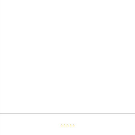
⭐⭐⭐⭐⭐